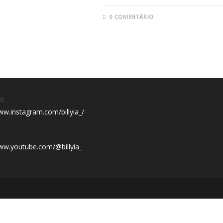
0 COMENTÁRIO
m:
ww.instagram.com/billyia_/
www.youtube.com/@billyia_