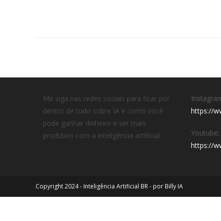
Me siga nas redes sociais para ficar por
Instagra
dentro de tudo sobre IA e como você
https://w
pode ganhar dinheiro e ser mais
Youtube:
produtivo com a inteligência artificial:
https://
Copyright 2024 - Inteligência Artificial BR - por Billy IA