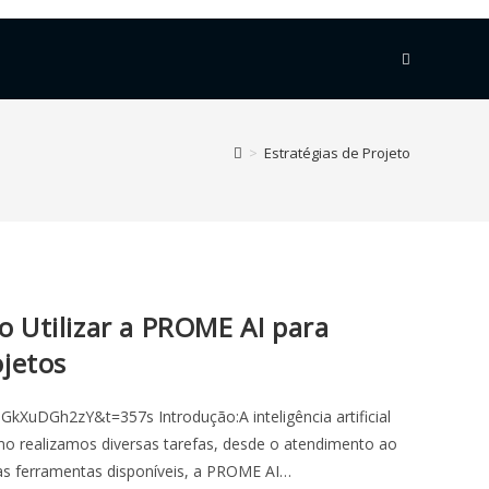
>
Estratégias de Projeto
 Utilizar a PROME AI para
ojetos
XuDGh2zY&t=357s Introdução:A inteligência artificial
mo realizamos diversas tarefas, desde o atendimento ao
e as ferramentas disponíveis, a PROME AI…