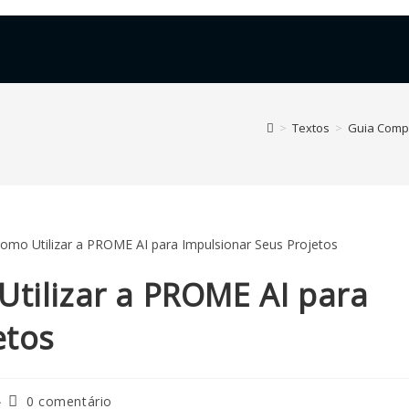
>
Textos
>
Guia Compl
tilizar a PROME AI para
etos
0 comentário