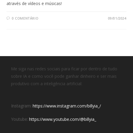
através de vídeos e músicas!
0 COMENTÁRIO
09/01/2024
Me siga nas redes sociais para ficar por dentro de tudo
sobre IA e como você pode ganhar dinheiro e ser mais
produtivo com a inteligência artificial:
Instagram:
https://www.instagram.com/billyia_/
Youtube:
https://www.youtube.com/@billyia_