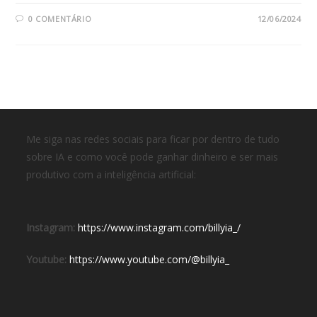
0 COMENTÁRIO
12/06/2024
Me siga nas redes sociais para ficar por dentro de tudo
sobre IA e como você pode ganhar dinheiro e ser mais
produtivo com a inteligência artificial:
Instagram:
https://www.instagram.com/billyia_/
Youtube:
https://www.youtube.com/@billyia_