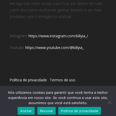
Me siga nas redes sociais para ficar por dentro de tudo
sobre IA e como você pode ganhar dinheiro e ser mais
produtivo com a inteligência artificial:
Instagram:
https://www.instagram.com/billyia_/
Youtube:
https://www.youtube.com/@billyia_
Política de privacidade
.
Termos de uso
Nós utilizamos cookies para garantir que você tenha a melhor
experiência em nosso site. Se você continua a usar este site,
assumimos que você está satisfeito.
Aceitar
Recusar
Política de privacidade
Copyright 2024 - Inteligência Artificial BR - por Billy IA