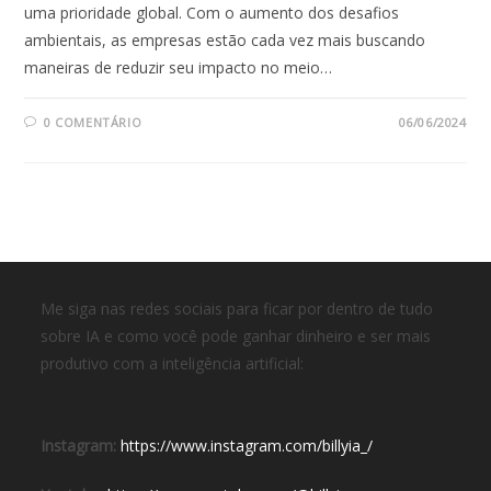
uma prioridade global. Com o aumento dos desafios
ambientais, as empresas estão cada vez mais buscando
maneiras de reduzir seu impacto no meio…
0 COMENTÁRIO
06/06/2024
Me siga nas redes sociais para ficar por dentro de tudo
sobre IA e como você pode ganhar dinheiro e ser mais
produtivo com a inteligência artificial:
Instagram:
https://www.instagram.com/billyia_/