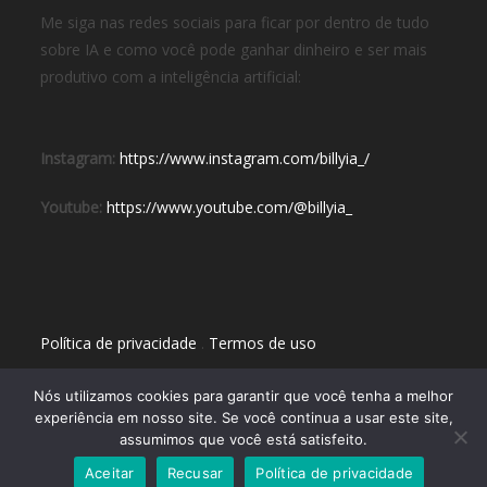
Me siga nas redes sociais para ficar por dentro de tudo
sobre IA e como você pode ganhar dinheiro e ser mais
produtivo com a inteligência artificial:
Instagram:
https://www.instagram.com/billyia_/
Youtube:
https://www.youtube.com/@billyia_
Política de privacidade
.
Termos de uso
Nós utilizamos cookies para garantir que você tenha a melhor
experiência em nosso site. Se você continua a usar este site,
assumimos que você está satisfeito.
Aceitar
Recusar
Política de privacidade
Copyright 2024 - Inteligência Artificial BR - por Billy IA