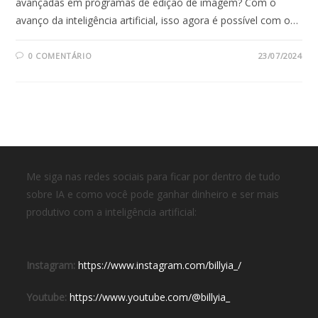
avançadas em programas de edição de imagem? Com o
avanço da inteligência artificial, isso agora é possível com o…
0 COMENTÁRIO
23/07/2024
Me siga nas redes sociais para ficar por dentro de tudo
sobre IA e como você pode ganhar dinheiro e ser mais
produtivo com a inteligência artificial:
Instagram:
https://www.instagram.com/billyia_/
Youtube:
https://www.youtube.com/@billyia_