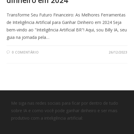
dinheiro em 2024
Transforme Seu Futuro Financeiro: As Melhores Ferramentas
de Inteligência Artificial para Ganhar Dinheiro em 2024 Seja
bem-vindo ao "Inteligência Artificial BR"! Aqui, sou Billy IA, seu
guia na jornada pela…
0 COMENTÁRIO
26/12/2023
Me siga nas redes sociais para ficar por dentro de tudo
sobre IA e como você pode ganhar dinheiro e ser mais
produtivo com a inteligência artificial: