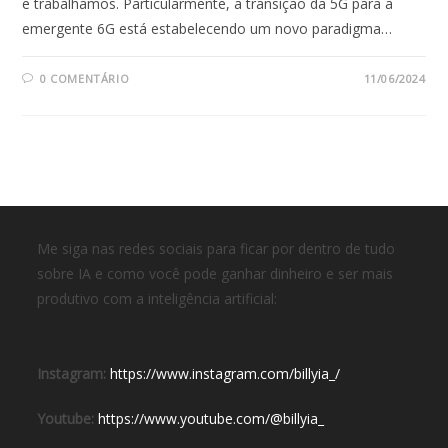
e trabalhamos. Particularmente, a transição da 5G para a
emergente 6G está estabelecendo um novo paradigma…
0 COMENTÁRIO
11/06/2024
Me siga nas redes sociais para ficar por dentro de tudo
sobre IA e como você pode ganhar dinheiro e ser mais
produtivo com a inteligência artificial:
Instagram:
https://www.instagram.com/billyia_/
Youtube:
https://www.youtube.com/@billyia_