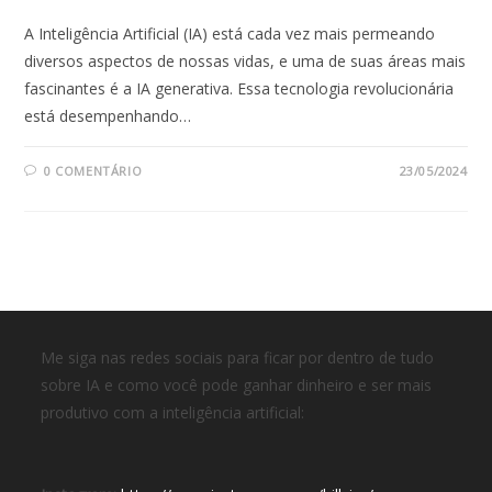
A Inteligência Artificial (IA) está cada vez mais permeando
diversos aspectos de nossas vidas, e uma de suas áreas mais
fascinantes é a IA generativa. Essa tecnologia revolucionária
está desempenhando…
0 COMENTÁRIO
23/05/2024
Me siga nas redes sociais para ficar por dentro de tudo
sobre IA e como você pode ganhar dinheiro e ser mais
produtivo com a inteligência artificial: