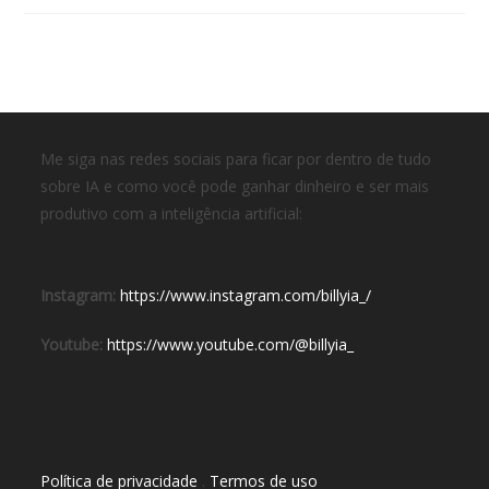
Me siga nas redes sociais para ficar por dentro de tudo
sobre IA e como você pode ganhar dinheiro e ser mais
produtivo com a inteligência artificial:
Instagram:
https://www.instagram.com/billyia_/
Youtube:
https://www.youtube.com/@billyia_
Política de privacidade
.
Termos de uso