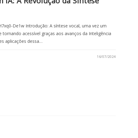
 IA: A Revolução da Síntese
7xq0-De1w Introdução: A síntese vocal, uma vez um
se tornando acessível graças aos avanços da Inteligência
ntes aplicações dessa…
16/07/2024