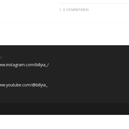
0 COMENTÁRIO
m:
ww.instagram.com/billyia_/
www.youtube.com/@billyia_