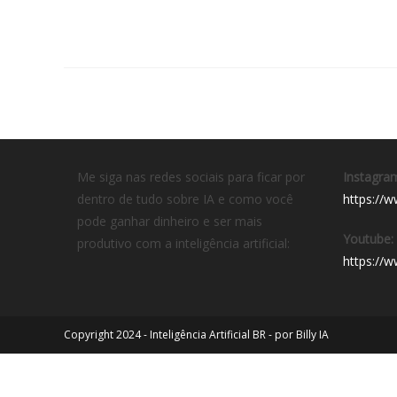
Me siga nas redes sociais para ficar por
Instagra
dentro de tudo sobre IA e como você
https://w
pode ganhar dinheiro e ser mais
Youtube:
produtivo com a inteligência artificial:
https://
Copyright 2024 - Inteligência Artificial BR - por Billy IA