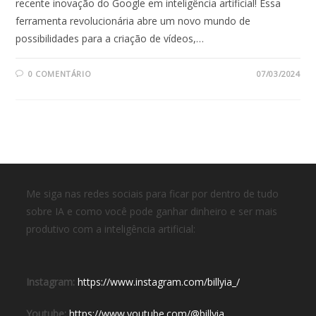
recente inovação do Google em inteligência artificial! Essa
ferramenta revolucionária abre um novo mundo de
possibilidades para a criação de vídeos,…
0 COMENTÁRIO
07/03/2024
Me siga nas redes sociais para ficar por dentro de tudo
sobre IA e como você pode ganhar dinheiro e ser mais
produtivo com a inteligência artificial:
Instagram:
https://www.instagram.com/billyia_/
Youtube:
https://www.youtube.com/@billyia_